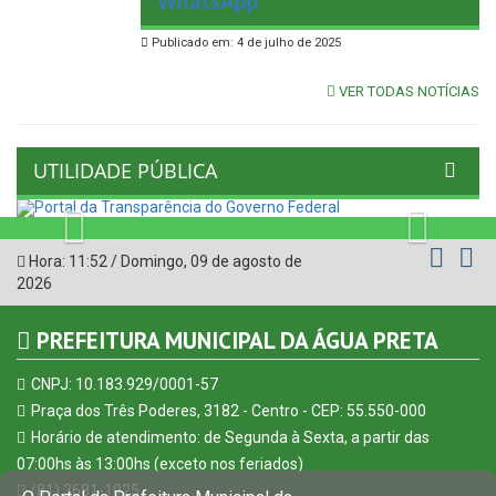
WhatsApp
Publicado em: 4 de julho de 2025
VER TODAS NOTÍCIAS
UTILIDADE PÚBLICA
Previous
Next
Hora:
11:52
/
Domingo
,
09 de agosto de
2026
PREFEITURA MUNICIPAL DA ÁGUA PRETA
CNPJ: 10.183.929/0001-57
Praça dos Três Poderes, 3182 - Centro - CEP: 55.550-000
Horário de atendimento: de Segunda à Sexta, a partir das
07:00hs às 13:00hs (exceto nos feriados)
(81) 3681-1925