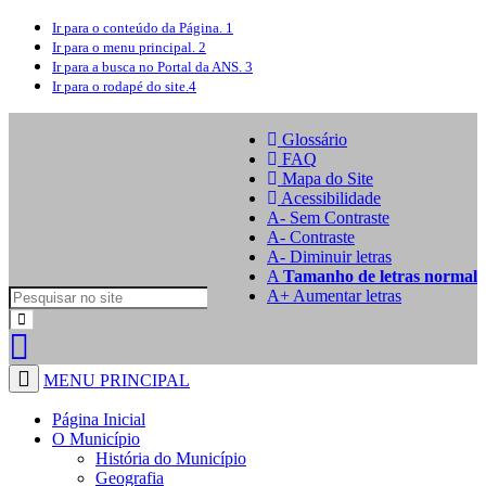
Ir para o conteúdo
da Página.
1
Ir para o menu
principal.
2
Ir para a busca
no Portal da ANS.
3
Ir para o rodapé
do site.
4
Glossário
FAQ
Mapa do Site
Acessibilidade
A
- Sem Contraste
A
- Contraste
A-
Diminuir letras
A
Tamanho de letras normal
A+
Aumentar letras
MENU PRINCIPAL
Página Inicial
O Município
História do Município
Geografia