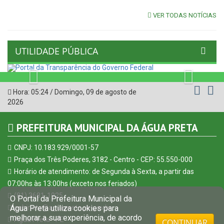
VER TODAS NOTÍCIAS
UTILIDADE PÚBLICA
Previous
Next
Hora:
05:24
/
Domingo
,
09 de agosto de
2026
PREFEITURA MUNICIPAL DA ÁGUA PRETA
CNPJ: 10.183.929/0001-57
Praça dos Três Poderes, 3182 - Centro - CEP: 55.550-000
Horário de atendimento: de Segunda à Sexta, a partir das
07:00hs às 13:00hs (exceto nos feriados)
(81) 3681-1925
O Portal da Prefeitura Municipal da
gabinete@aguapreta.pe.gov.br
Água Preta utiliza cookies para
melhorar a sua experiência, de acordo
Água Preta - PE
CONTINUAR